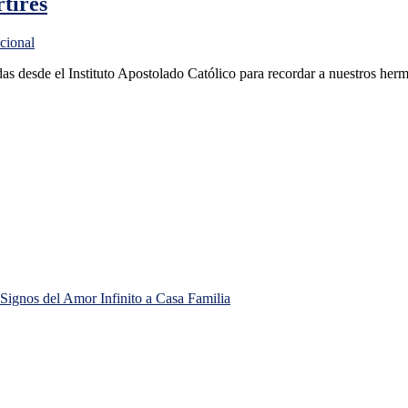
tires
ucional
s desde el Instituto Apostolado Católico para recordar a nuestros her
Signos del Amor Infinito a Casa Familia