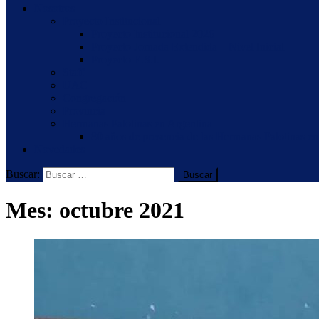
Nosotros
Proyecto Institucional
Proyecto Institucional 2026
Proyecto Jornada Extendida – Nivel Inicial
Proyecto E.S.I.
Staff
UAC
Congregación
Provincia
Hermanas Palotinas en Argentina
80 años de presencia de las Hermanas Palotinas en
Novedades
Buscar:
Mes:
octubre 2021