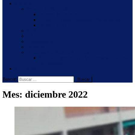
Nosotros
Proyecto Institucional
Proyecto Institucional 2026
Proyecto Jornada Extendida – Nivel Inicial
Proyecto E.S.I.
Staff
UAC
Congregación
Provincia
Hermanas Palotinas en Argentina
80 años de presencia de las Hermanas Palotinas
en Argentina
Novedades
Buscar:
Mes:
diciembre 2022