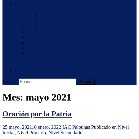
Nosotros
Proyecto Institucional
Proyecto Institucional 2026
Proyecto Jornada Extendida – Nivel Inicial
Proyecto E.S.I.
Staff
UAC
Congregación
Provincia
Hermanas Palotinas en Argentina
80 años de presencia de las Hermanas Palotinas
en Argentina
Novedades
Buscar:
Mes:
mayo 2021
Oración por la Patria
25 mayo, 2021
10 enero, 2022
IAC Palotinas
Publicado en
Nivel
Inicial
,
Nivel Primario
,
Nivel Secundario