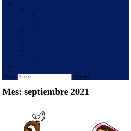
Nosotros
Proyecto Institucional
Proyecto Institucional 2026
Proyecto Jornada Extendida – Nivel Inicial
Proyecto E.S.I.
Staff
UAC
Congregación
Provincia
Hermanas Palotinas en Argentina
80 años de presencia de las Hermanas Palotinas
en Argentina
Novedades
Buscar:
Mes:
septiembre 2021