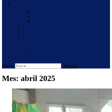
Nosotros
Proyecto Institucional
Proyecto Institucional 2026
Proyecto Jornada Extendida – Nivel Inicial
Proyecto E.S.I.
Staff
UAC
Congregación
Provincia
Hermanas Palotinas en Argentina
80 años de presencia de las Hermanas Palotinas
en Argentina
Novedades
Buscar:
Mes:
abril 2025