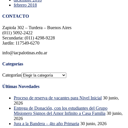
febrero 2018
CONTACTO
Zapiola 302 – Turdera – Buenos Aires
(011) 5092-2422
Secundaria: (011) 4298-9228
Jardín: 117549-6270
info@iacpalotinas.edu.ar
Categorías
Categorías
Últimas Novedades
Proceso de reserva de vacantes para Nivel Inicial
30 junio,
2026
Entrega de Donación, con los estudiantes del Grupo
Misionero Signos del Amor Infinito a Casa Familia
30 junio,
2026
Jura a la Bandera – 4to año Primaria
30 junio, 2026