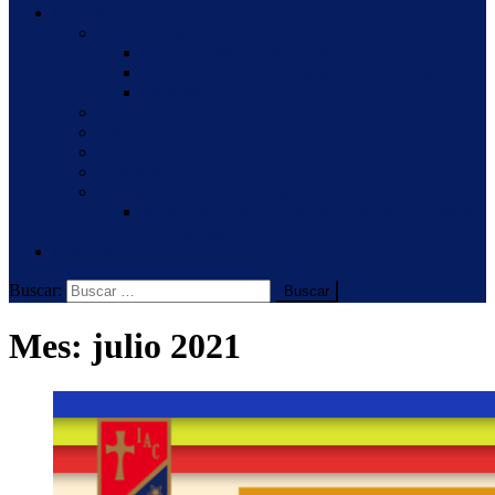
Nosotros
Proyecto Institucional
Proyecto Institucional 2026
Proyecto Jornada Extendida – Nivel Inicial
Proyecto E.S.I.
Staff
UAC
Congregación
Provincia
Hermanas Palotinas en Argentina
80 años de presencia de las Hermanas Palotinas
en Argentina
Novedades
Buscar:
Mes:
julio 2021