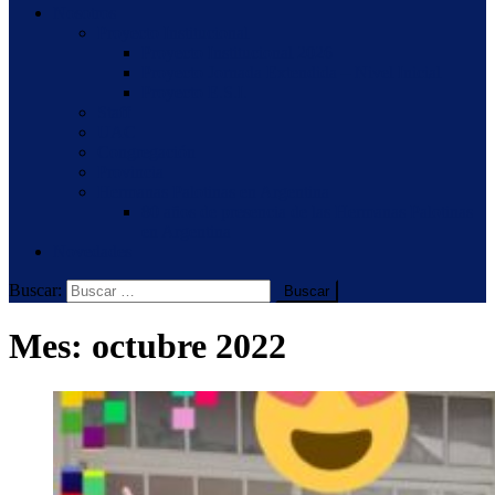
Nosotros
Proyecto Institucional
Proyecto Institucional 2026
Proyecto Jornada Extendida – Nivel Inicial
Proyecto E.S.I.
Staff
UAC
Congregación
Provincia
Hermanas Palotinas en Argentina
80 años de presencia de las Hermanas Palotinas
en Argentina
Novedades
Buscar:
Mes:
octubre 2022