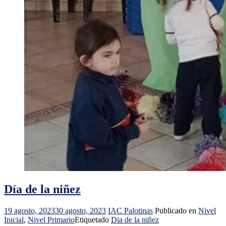
Día de la niñez
19 agosto, 2023
30 agosto, 2023
IAC Palotinas
Publicado en
Nivel
Inicial
,
Nivel Primario
Etiquetado
Dia de la niñez