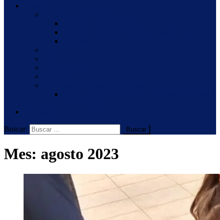
Nosotros
Proyecto Institucional
Proyecto Institucional 2026
Proyecto Jornada Extendida – Nivel Inicial
Proyecto E.S.I.
Staff
UAC
Congregación
Provincia
Hermanas Palotinas en Argentina
80 años de presencia de las Hermanas Palotinas
en Argentina
Novedades
Buscar:
Mes:
agosto 2023