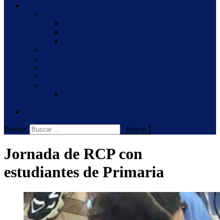
Nosotros
Proyecto Institucional
Proyecto Institucional 2026
Proyecto Jornada Extendida – Nivel Inicial
Proyecto E.S.I.
Staff
UAC
Congregación
Provincia
Hermanas Palotinas en Argentina
80 años de presencia de las Hermanas Palotinas
en Argentina
Novedades
Buscar:
Jornada de RCP con
estudiantes de Primaria