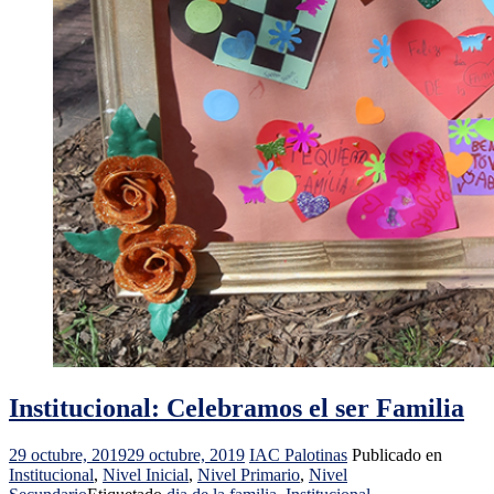
Institucional: Celebramos el ser Familia
29 octubre, 2019
29 octubre, 2019
IAC Palotinas
Publicado en
Institucional
,
Nivel Inicial
,
Nivel Primario
,
Nivel