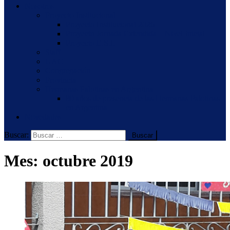
Nosotros
Proyecto Institucional
Proyecto Institucional 2026
Proyecto Jornada Extendida – Nivel Inicial
Proyecto E.S.I.
Staff
UAC
Congregación
Provincia
Hermanas Palotinas en Argentina
80 años de presencia de las Hermanas Palotinas
en Argentina
Novedades
Buscar:
Mes:
octubre 2019