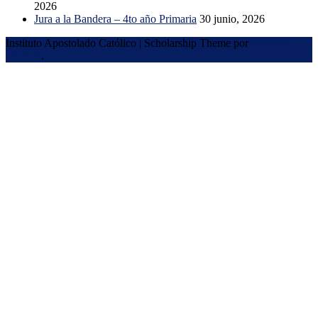
2026
Jura a la Bandera – 4to año Primaria
30 junio, 2026
Instituto Apostolado Católico
|
Scholarship Theme por
Mystery
Themes
.