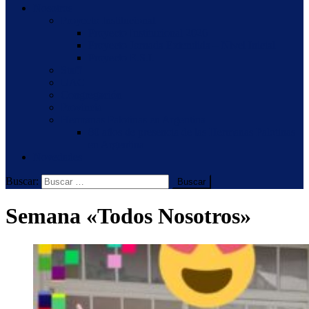
Nosotros
Proyecto Institucional
Proyecto Institucional 2026
Proyecto Jornada Extendida – Nivel Inicial
Proyecto E.S.I.
Staff
UAC
Congregación
Provincia
Hermanas Palotinas en Argentina
80 años de presencia de las Hermanas Palotinas
en Argentina
Novedades
Buscar:
Semana «Todos Nosotros»