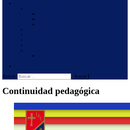
Nosotros
Proyecto Institucional
Proyecto Institucional 2026
Proyecto Jornada Extendida – Nivel Inicial
Proyecto E.S.I.
Staff
UAC
Congregación
Provincia
Hermanas Palotinas en Argentina
80 años de presencia de las Hermanas Palotinas
en Argentina
Novedades
Buscar:
Continuidad pedagógica