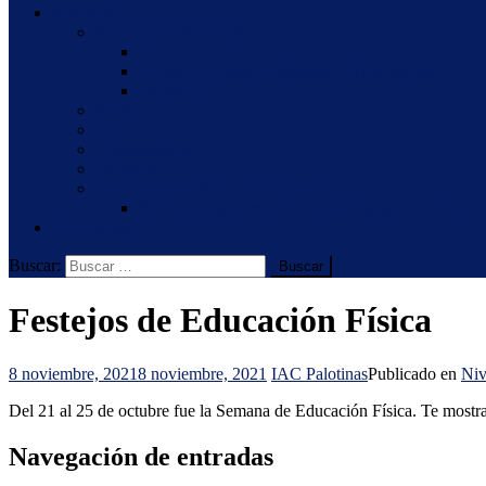
Nosotros
Proyecto Institucional
Proyecto Institucional 2026
Proyecto Jornada Extendida – Nivel Inicial
Proyecto E.S.I.
Staff
UAC
Congregación
Provincia
Hermanas Palotinas en Argentina
80 años de presencia de las Hermanas Palotinas en
Novedades
Buscar:
Festejos de Educación Física
8 noviembre, 2021
8 noviembre, 2021
IAC Palotinas
Publicado en
Niv
Del 21 al 25 de octubre fue la Semana de Educación Física. Te mostra
Navegación de entradas