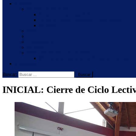
Nosotros
Proyecto Institucional
Proyecto Institucional 2026
Proyecto Jornada Extendida – Nivel Inicial
Proyecto E.S.I.
Staff
UAC
Congregación
Provincia
Hermanas Palotinas en Argentina
80 años de presencia de las Hermanas Palotinas en
Novedades
Buscar:
INICIAL: Cierre de Ciclo Lecti