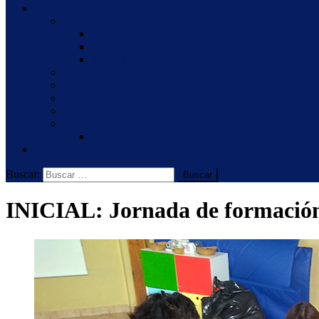
Nosotros
Proyecto Institucional
Proyecto Institucional 2026
Proyecto Jornada Extendida – Nivel Inicial
Proyecto E.S.I.
Staff
UAC
Congregación
Provincia
Hermanas Palotinas en Argentina
80 años de presencia de las Hermanas Palotinas en
Novedades
Buscar:
INICIAL: Jornada de formación