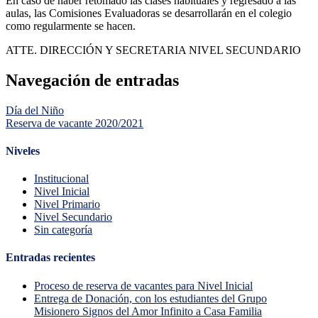
En caso de haber retomado las clases habituales y regresado a las
aulas, las Comisiones Evaluadoras se desarrollarán en el colegio
como regularmente se hacen.
ATTE. DIRECCIÓN Y SECRETARIA NIVEL SECUNDARIO
Navegación de entradas
Día del Niño
Reserva de vacante 2020/2021
Niveles
Institucional
Nivel Inicial
Nivel Primario
Nivel Secundario
Sin categoría
Entradas recientes
Proceso de reserva de vacantes para Nivel Inicial
Entrega de Donación, con los estudiantes del Grupo
Misionero Signos del Amor Infinito a Casa Familia