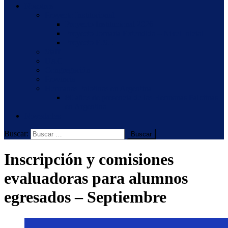
Nosotros
Proyecto Institucional
Proyecto Institucional 2026
Proyecto Jornada Extendida – Nivel Inicial
Proyecto E.S.I.
Staff
UAC
Congregación
Provincia
Hermanas Palotinas en Argentina
80 años de presencia de las Hermanas Palotinas
en Argentina
Novedades
Buscar:
Inscripción y comisiones
evaluadoras para alumnos
egresados – Septiembre