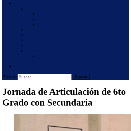
Nosotros
Proyecto Institucional
Proyecto Institucional 2026
Proyecto Jornada Extendida – Nivel Inicial
Proyecto E.S.I.
Staff
UAC
Congregación
Provincia
Hermanas Palotinas en Argentina
80 años de presencia de las Hermanas Palotinas
en Argentina
Novedades
Buscar:
Jornada de Articulación de 6to
Grado con Secundaria