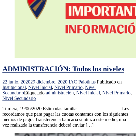
ADMINISTRACIÓN: Todos los niveles
22 junio, 2020
29 diciembre, 2020
IAC Palotinas
Publicado en
Institucional
,
Nivel Inicial
,
Nivel Primario
,
Nivel
Secundario
Etiquetado
administración
,
Nivel Inicial
,
Nivel Primario
,
Nivel Secundario
Turdera, 19/06/2020 Estimadas familias Les
recordamos que para pagar las cuotas contamos con los siguientes
medios de pago: Transferencia bancaria si utiliza este medio, una
vez realizada la transferencia deberá enviar […]