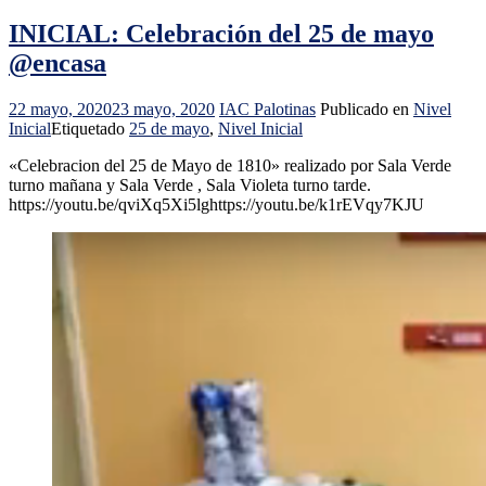
INICIAL: Celebración del 25 de mayo
@encasa
22 mayo, 2020
23 mayo, 2020
IAC Palotinas
Publicado en
Nivel
Inicial
Etiquetado
25 de mayo
,
Nivel Inicial
«Celebracion del 25 de Mayo de 1810» realizado por Sala Verde
turno mañana y Sala Verde , Sala Violeta turno tarde.
https://youtu.be/qviXq5Xi5lghttps://youtu.be/k1rEVqy7KJU