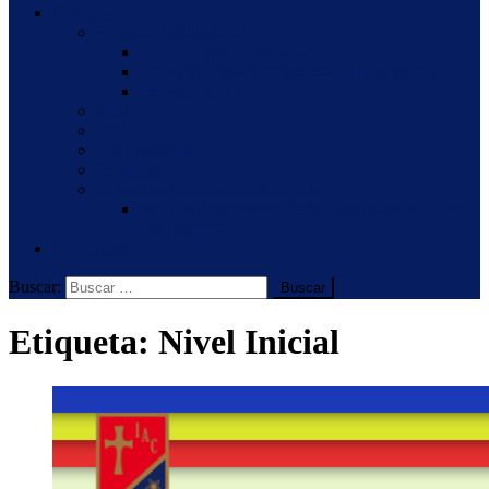
Nosotros
Proyecto Institucional
Proyecto Institucional 2026
Proyecto Jornada Extendida – Nivel Inicial
Proyecto E.S.I.
Staff
UAC
Congregación
Provincia
Hermanas Palotinas en Argentina
80 años de presencia de las Hermanas Palotinas
en Argentina
Novedades
Buscar:
Etiqueta:
Nivel Inicial