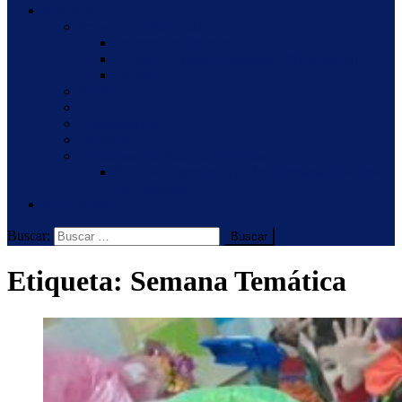
Nosotros
Proyecto Institucional
Proyecto Institucional 2026
Proyecto Jornada Extendida – Nivel Inicial
Proyecto E.S.I.
Staff
UAC
Congregación
Provincia
Hermanas Palotinas en Argentina
80 años de presencia de las Hermanas Palotinas
en Argentina
Novedades
Buscar:
Etiqueta:
Semana Temática