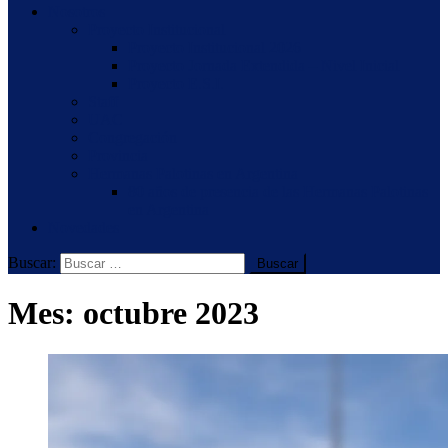
Nosotros
Proyecto Institucional
Proyecto Institucional 2026
Proyecto Jornada Extendida – Nivel Inicial
Proyecto E.S.I.
Staff
UAC
Congregación
Provincia
Hermanas Palotinas en Argentina
80 años de presencia de las Hermanas Palotinas
en Argentina
Novedades
Buscar:
Mes:
octubre 2023