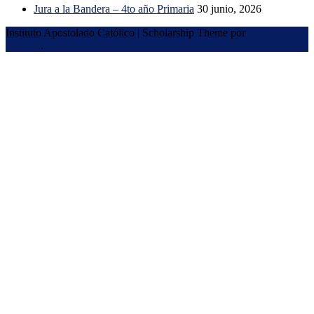
Jura a la Bandera – 4to año Primaria
30 junio, 2026
Instituto Apostolado Católico
|
Scholarship Theme por
Mystery
Themes
.